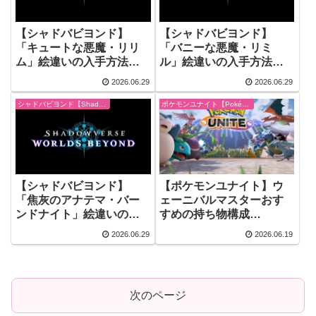
【シャドバビヨンド】
【シャドバビヨンド】
「キュートな悪魔・リリ
「バニーな悪魔・リミ
ム」絵違いの入手方法
ル」絵違いの入手方法
【Shadowverse: Worlds
【Shadowverse: Worlds
2026.06.29
2026.06.29
Beyond】
Beyond】
シャドバビヨンド【Shadowverse: Worlds Beyond】
ポケモンユナイト【Pokémon UNITE】
【シャドバビヨンド】
【ポケモンユナイト】ウ
「焦灰のアナテマ・バー
ェーニバルマスターおす
ンドナイト」絵違いの入
すめの持ち物構成
手方法【Shadowverse:
【Pokémon UNITE】
2026.06.29
2026.06.19
Worlds Beyond】
次のページ