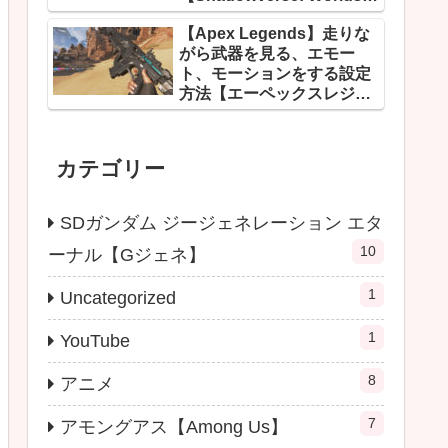
Beyond】
【Apex Legends】走りな
がら武器を見る、エモー
ト、モーションをする設定
方法【エーペックスレジェ
ンズ】
カテゴリー
SDガンダム ジージェネレーション エタ
10
ーナル【Gジェネ】
1
Uncategorized
1
YouTube
8
アニメ
7
アモングアス【Among Us】