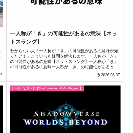
一人称が「き」の可能性があるの意味【ネッ
トスラング】
成
わからない人『一人称が「き」の可能性があるの意味が知
ユ
りたい！』こういった疑問を解決します。一人称が「き」
の可能性があるの意味【ネットスラング】一人称が「き」
物
の可能性があるの意味一人称が「き」の可能性があるとい
うのは動画のコメントやX(旧:T...
09
2026.08.07
シャドバビヨンド【Shadowverse: Worlds Beyond】