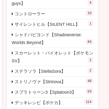
4
guys】
10
コントローラー
1
サイレントヒル【SILENT HILL】
シャドバビヨンド【Shadowverse:
84
Worlds Beyond】
スカーレット・バイオレット【ポケモン
2
SV】
2
ステラソラ【StellaSora】
48
ストリノヴァ【Strinova】
53
スプラトゥーン3【Splatoon3】
114
デッキレシピ【ポケカ】