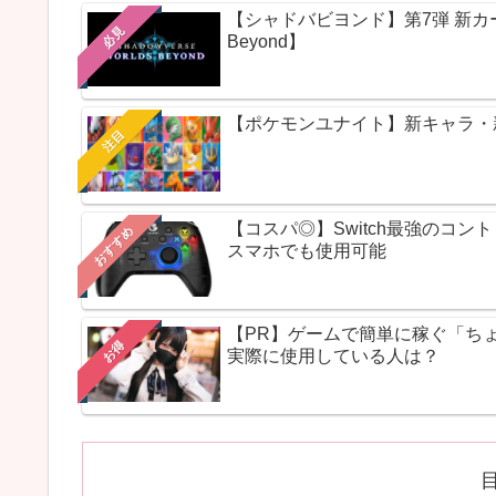
【シャドバビヨンド】第7弾 新カードパ
必見
Beyond】
【ポケモンユナイト】新キャラ・新ス
注目
【コスパ◎】Switch最強のコ
おすすめ
スマホでも使用可能
【PR】ゲームで簡単に稼ぐ「ち
お得
実際に使用している人は？