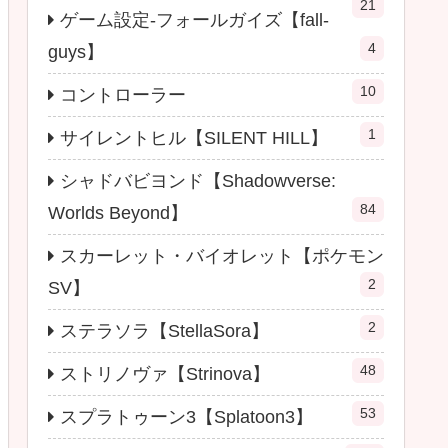
21
ゲーム設定-フォールガイズ【fall-
4
guys】
10
コントローラー
1
サイレントヒル【SILENT HILL】
シャドバビヨンド【Shadowverse:
84
Worlds Beyond】
スカーレット・バイオレット【ポケモン
2
SV】
2
ステラソラ【StellaSora】
48
ストリノヴァ【Strinova】
53
スプラトゥーン3【Splatoon3】