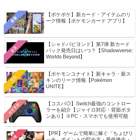
【ポケポケ】新カード・アイテムのリ
新着
ーク情報【ポケモンカード アプリ】
【シャドバビヨンド】第7弾 新カード
必見
パック発売日はいつ？【Shadowverse:
Worlds Beyond】
【ポケモンユナイト】新キャラ・新ス
注目
キンのリーク情報【Pokémon
UNITE】
【コスパ◎】Switch最強のコントロー
おすすめ
ラーを紹介【ジャイロ対応・背面ボタ
ンあり】※PC・スマホでも使用可能
【PR】ゲームで簡単に稼ぐ「ちょびリ
お得
ッチ」ポイントの貯め方・最低換金・