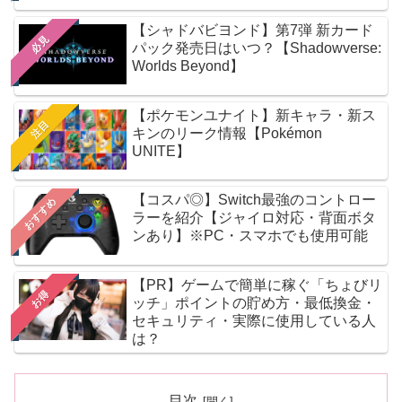
【シャドバビヨンド】第7弾 新カード
必見
パック発売日はいつ？【Shadowverse:
Worlds Beyond】
【ポケモンユナイト】新キャラ・新ス
注目
キンのリーク情報【Pokémon
UNITE】
【コスパ◎】Switch最強のコントロー
おすすめ
ラーを紹介【ジャイロ対応・背面ボタ
ンあり】※PC・スマホでも使用可能
【PR】ゲームで簡単に稼ぐ「ちょびリ
お得
ッチ」ポイントの貯め方・最低換金・
セキュリティ・実際に使用している人
は？
目次