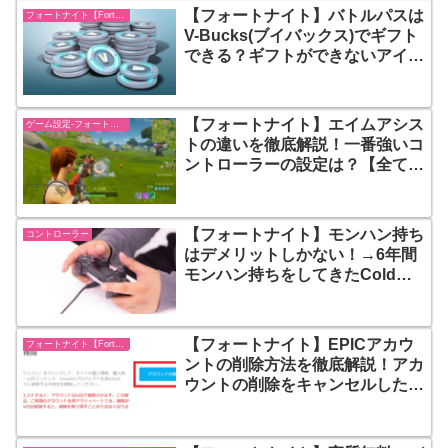
【フォートナイト】バトルパスは
フォートナイト【Fortnite】
V-Bucks(ブイバックス)でギフト
できる？ギフトができないアイテ
ムと条件は？
【フォートナイト】エイムアシス
ゲーム設定-フォートナイト【fortnite】
トの違いを徹底解説！一番強いコ
ントローラーの設定は？【全ての
設定を使って分かったこと】
【フォートナイト】モンハン持ち
コントローラー
はデメリットしかない！→6年間
モンハン持ちをしてきたColdさ
んが背面ボタンを使い始めたので
動画の内容を紹介
【フォートナイト】EPICアカウ
フォートナイト【Fortnite】
ントの削除方法を徹底解説！アカ
ウントの削除をキャンセルしたい
場合は？