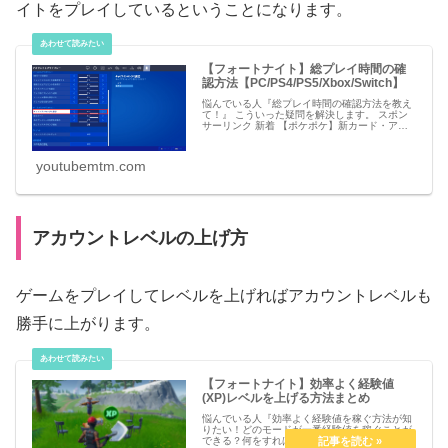
イトをプレイしているということになります。
【フォートナイト】総プレイ時間の確
認方法【PC/PS4/PS5/Xbox/Switch】
悩んでいる人『総プレイ時間の確認方法を教え
て！』 こういった疑問を解決します。 スポン
サーリンク 新着 【ポケポケ】新カード・アイ
テムのリーク情報【ポケモンカード アプリ】
必見 【シャドバビヨンド】第7弾 新カードパッ
youtubemtm.com
アカウントレベルの上げ方
ゲームをプレイしてレベルを上げればアカウントレベルも
勝手に上がります。
【フォートナイト】効率よく経験値
(XP)レベルを上げる方法まとめ
悩んでいる人『効率よく経験値を稼ぐ方法が知
りたい！どのモードが一番経験値を稼ぐことが
できる？何をすれば経験値が手に入るの？』こ