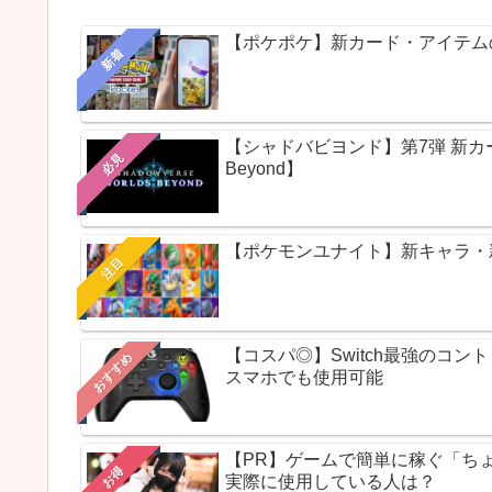
【ポケポケ】新カード・アイテム
新着
【シャドバビヨンド】第7弾 新カードパ
必見
Beyond】
【ポケモンユナイト】新キャラ・新ス
注目
【コスパ◎】Switch最強のコ
おすすめ
スマホでも使用可能
【PR】ゲームで簡単に稼ぐ「ち
お得
実際に使用している人は？