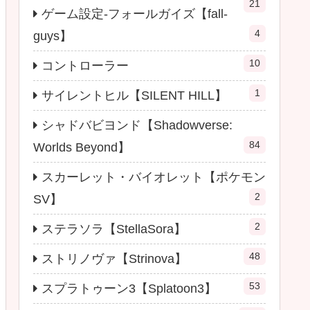
21
ゲーム設定-フォールガイズ【fall-
4
guys】
10
コントローラー
1
サイレントヒル【SILENT HILL】
シャドバビヨンド【Shadowverse:
84
Worlds Beyond】
スカーレット・バイオレット【ポケモン
2
SV】
2
ステラソラ【StellaSora】
48
ストリノヴァ【Strinova】
53
スプラトゥーン3【Splatoon3】