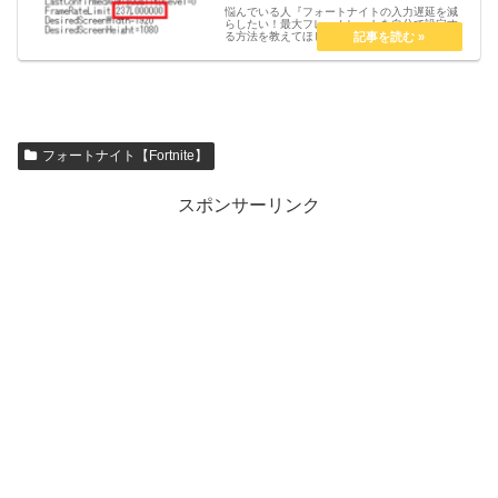
悩んでいる人『フォートナイトの入力遅延を減
らしたい！最大フレームレートを自分で設定す
る方法を教えてほしい。』こういった悩みを解
決します。【PC版フォートナイト】フレームレ
ートの最大値を141FPS、237FPSに固定して
入力遅延を減らす設定...
フォートナイト【Fortnite】
スポンサーリンク