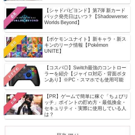
【シャドバビヨンド】第7弾 新カード
必見
パック発売日はいつ？【Shadowverse:
Worlds Beyond】
【ポケモンユナイト】新キャラ・新ス
注目
キンのリーク情報【Pokémon
UNITE】
【コスパ◎】Switch最強のコントロー
おすすめ
ラーを紹介【ジャイロ対応・背面ボタ
ンあり】※PC・スマホでも使用可能
【PR】ゲームで簡単に稼ぐ「ちょびリ
お得
ッチ」ポイントの貯め方・最低換金・
セキュリティ・実際に使用している人
は？