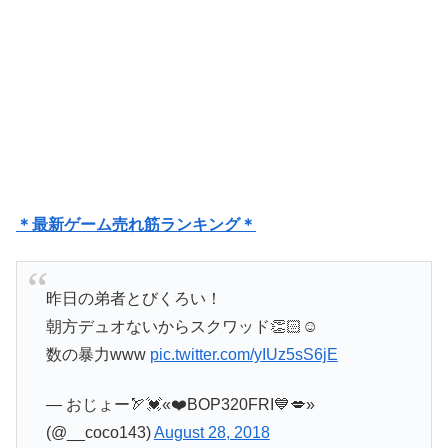
＊最新ゲーム売れ筋ランキング＊
昨日の弟者とびくろい！
朝方デュオないからスクワッド👏🏻☺️
数の暴力www
pic.twitter.com/yIUz5sS6jE
— おじょー🏹💓«❤️BOP320FRI💙💋»
(@__coco143)
August 28, 2018