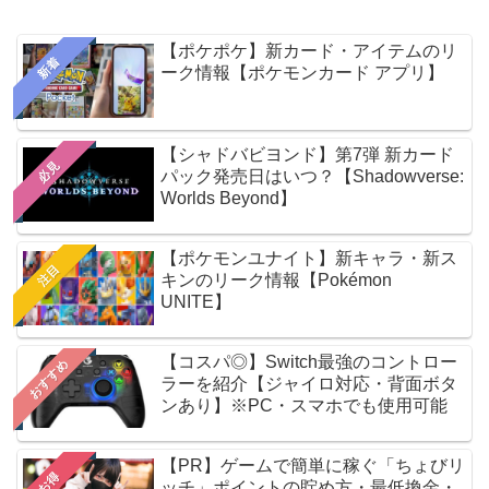
【ポケポケ】新カード・アイテムのリ
新着
ーク情報【ポケモンカード アプリ】
【シャドバビヨンド】第7弾 新カード
必見
パック発売日はいつ？【Shadowverse:
Worlds Beyond】
【ポケモンユナイト】新キャラ・新ス
注目
キンのリーク情報【Pokémon
UNITE】
【コスパ◎】Switch最強のコントロー
おすすめ
ラーを紹介【ジャイロ対応・背面ボタ
ンあり】※PC・スマホでも使用可能
【PR】ゲームで簡単に稼ぐ「ちょびリ
お得
ッチ」ポイントの貯め方・最低換金・