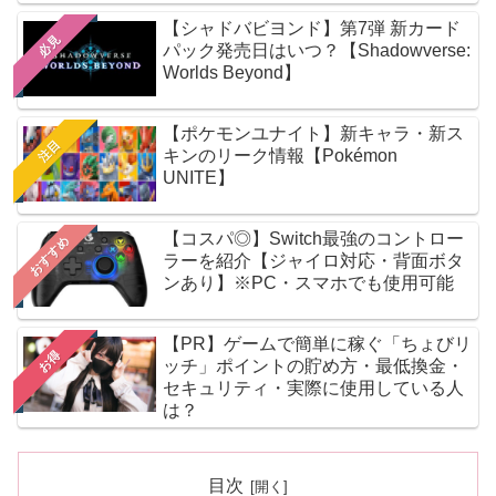
【シャドバビヨンド】第7弾 新カード
必見
パック発売日はいつ？【Shadowverse:
Worlds Beyond】
【ポケモンユナイト】新キャラ・新ス
注目
キンのリーク情報【Pokémon
UNITE】
【コスパ◎】Switch最強のコントロー
おすすめ
ラーを紹介【ジャイロ対応・背面ボタ
ンあり】※PC・スマホでも使用可能
【PR】ゲームで簡単に稼ぐ「ちょびリ
お得
ッチ」ポイントの貯め方・最低換金・
セキュリティ・実際に使用している人
は？
目次