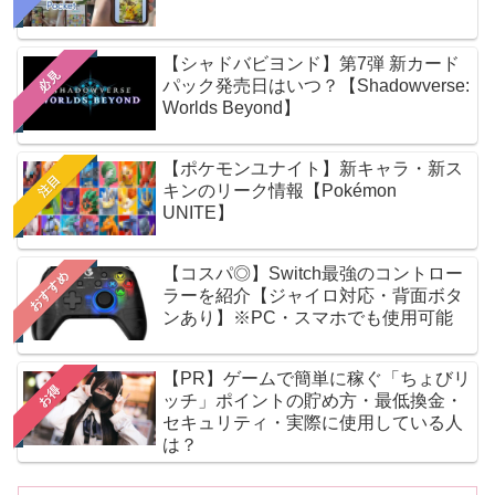
【シャドバビヨンド】第7弾 新カード
必見
パック発売日はいつ？【Shadowverse:
Worlds Beyond】
【ポケモンユナイト】新キャラ・新ス
注目
キンのリーク情報【Pokémon
UNITE】
【コスパ◎】Switch最強のコントロー
おすすめ
ラーを紹介【ジャイロ対応・背面ボタ
ンあり】※PC・スマホでも使用可能
【PR】ゲームで簡単に稼ぐ「ちょびリ
お得
ッチ」ポイントの貯め方・最低換金・
セキュリティ・実際に使用している人
は？