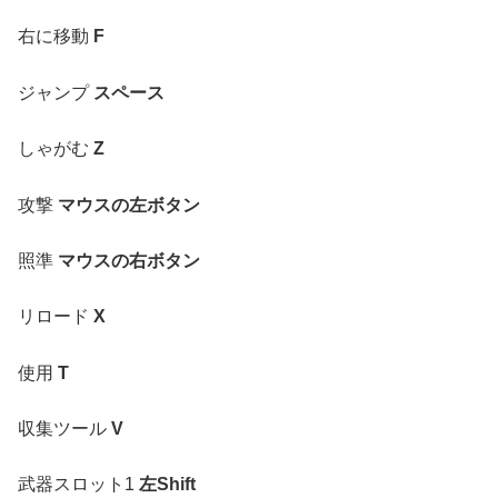
右に移動
F
ジャンプ
スペース
しゃがむ
Z
攻撃
マウスの左ボタン
照準
マウスの右ボタン
リロード
X
使用
T
収集ツール
V
武器スロット1
左Shift