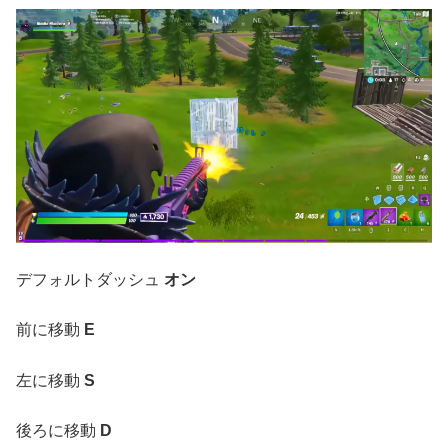
デフォルトダッシュ
オン
前に移動
E
左に移動
S
後ろに移動
D