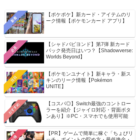
【ポケポケ】新カード・アイテムのリ
新着
ーク情報【ポケモンカード アプリ】
【シャドバビヨンド】第7弾 新カード
必見
パック発売日はいつ？【Shadowverse:
Worlds Beyond】
【ポケモンユナイト】新キャラ・新ス
注目
キンのリーク情報【Pokémon
UNITE】
【コスパ◎】Switch最強のコントロー
おすすめ
ラーを紹介【ジャイロ対応・背面ボタ
ンあり】※PC・スマホでも使用可能
【PR】ゲームで簡単に稼ぐ「ちょびリ
お得
ッチ」ポイントの貯め方・最低換金・