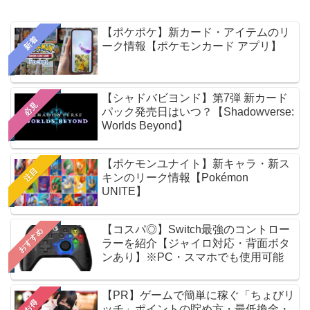
【ポケポケ】新カード・アイテムのリ
新着
ーク情報【ポケモンカード アプリ】
【シャドバビヨンド】第7弾 新カード
必見
パック発売日はいつ？【Shadowverse:
Worlds Beyond】
【ポケモンユナイト】新キャラ・新ス
注目
キンのリーク情報【Pokémon
UNITE】
【コスパ◎】Switch最強のコントロー
おすすめ
ラーを紹介【ジャイロ対応・背面ボタ
ンあり】※PC・スマホでも使用可能
【PR】ゲームで簡単に稼ぐ「ちょびリ
お得
ッチ」ポイントの貯め方・最低換金・