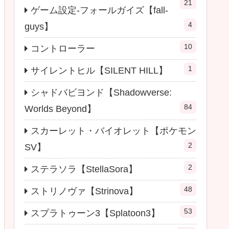
21
ゲーム設定-フォールガイズ【fall-
4
guys】
10
コントローラー
1
サイレントヒル【SILENT HILL】
シャドバビヨンド【Shadowverse:
84
Worlds Beyond】
スカーレット・バイオレット【ポケモン
2
SV】
2
ステラソラ【StellaSora】
48
ストリノヴァ【Strinova】
53
スプラトゥーン3【Splatoon3】