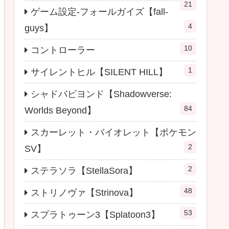
21
ゲーム設定-フォールガイズ【fall-
4
guys】
10
コントローラー
1
サイレントヒル【SILENT HILL】
シャドバビヨンド【Shadowverse:
84
Worlds Beyond】
スカーレット・バイオレット【ポケモン
2
SV】
2
ステラソラ【StellaSora】
48
ストリノヴァ【Strinova】
53
スプラトゥーン3【Splatoon3】