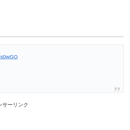
XJs0wGO
ンサーリンク