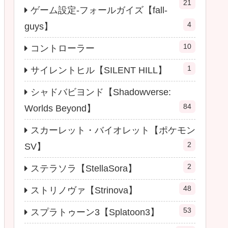
21
ゲーム設定-フォールガイズ【fall-
4
guys】
10
コントローラー
1
サイレントヒル【SILENT HILL】
シャドバビヨンド【Shadowverse:
84
Worlds Beyond】
スカーレット・バイオレット【ポケモン
2
SV】
2
ステラソラ【StellaSora】
48
ストリノヴァ【Strinova】
53
スプラトゥーン3【Splatoon3】