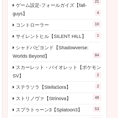
21
ゲーム設定-フォールガイズ【fall-
4
guys】
10
コントローラー
1
サイレントヒル【SILENT HILL】
シャドバビヨンド【Shadowverse:
84
Worlds Beyond】
スカーレット・バイオレット【ポケモン
2
SV】
2
ステラソラ【StellaSora】
48
ストリノヴァ【Strinova】
53
スプラトゥーン3【Splatoon3】