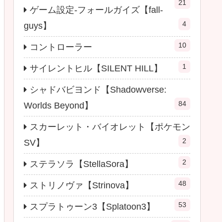
21
ゲーム設定-フォールガイズ【fall-
4
guys】
10
コントローラー
1
サイレントヒル【SILENT HILL】
シャドバビヨンド【Shadowverse:
84
Worlds Beyond】
スカーレット・バイオレット【ポケモン
2
SV】
2
ステラソラ【StellaSora】
48
ストリノヴァ【Strinova】
53
スプラトゥーン3【Splatoon3】