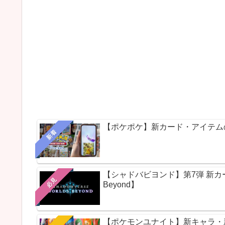
【ポケポケ】新カード・アイテム
新着
【シャドバビヨンド】第7弾 新カードパ
必見
Beyond】
【ポケモンユナイト】新キャラ・新ス