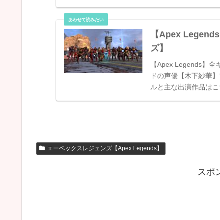
めに来たの。...
【Apex Leg
ズ】
【Apex Legen
ドの声優【木下紗華】
ルと主な出演作品はこ
は間宮康弘さ...
エーペックスレジェンズ【Apex Legends】
スポ