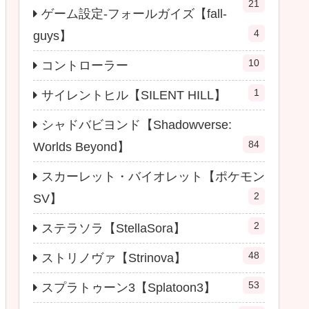
21
ゲーム設定-フォールガイズ【fall-
4
guys】
10
コントローラー
1
サイレントヒル【SILENT HILL】
シャドバビヨンド【Shadowverse:
84
Worlds Beyond】
スカーレット・バイオレット【ポケモン
2
SV】
2
ステラソラ【StellaSora】
48
ストリノヴァ【Strinova】
53
スプラトゥーン3【Splatoon3】