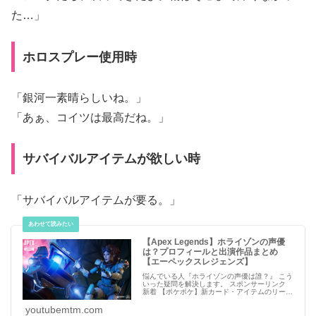
た…」
ホロスプレー使用時
「銀河一素晴らしいね。」
「あぁ、コイツは最高だね。」
サバイバルアイテムが欲しい時
「サバイバルアイテムが要る。」
【Apex Legends】ホライゾンの声優
は？プロフィールと出演作品まとめ
【エーペックスレジェンズ】
悩んでいる人『ホライゾンの声優は誰？』 こう
いった疑問を解決します。 スポンサーリンク
新着 【ポケポケ】新カード・アイテムのリーク
情報【ポケモンカード アプリ】 必見 【シャド
バビヨンド】第7弾 新カードパック発売日は
youtubemtm.com