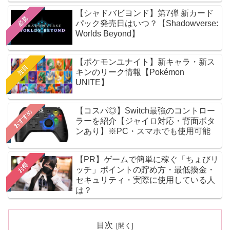
【シャドバビヨンド】第7弾 新カード
必見
パック発売日はいつ？【Shadowverse:
Worlds Beyond】
【ポケモンユナイト】新キャラ・新ス
注目
キンのリーク情報【Pokémon
UNITE】
【コスパ◎】Switch最強のコントロー
おすすめ
ラーを紹介【ジャイロ対応・背面ボタ
ンあり】※PC・スマホでも使用可能
【PR】ゲームで簡単に稼ぐ「ちょびリ
お得
ッチ」ポイントの貯め方・最低換金・
セキュリティ・実際に使用している人
は？
目次