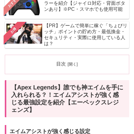
おすすめ
ラーを紹介【ジャイロ対応・背面ボタ
ンあり】※PC・スマホでも使用可能
【PR】ゲームで簡単に稼ぐ「ちょびリ
お得
ッチ」ポイントの貯め方・最低換金・
セキュリティ・実際に使用している人
は？
目次
【Apex Legends】誰でも神エイムを手に
入れられる？！エイムアシストが強く感
じる最強設定を紹介【エーペックスレジ
ェンズ】
エイムアシストが強く感じる設定