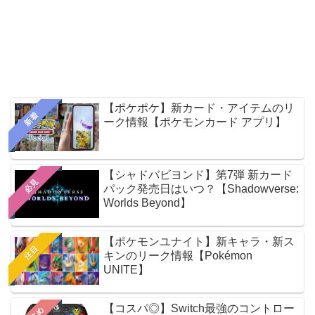
【ポケポケ】新カード・アイテムのリ
新着
ーク情報【ポケモンカード アプリ】
【シャドバビヨンド】第7弾 新カード
必見
パック発売日はいつ？【Shadowverse:
Worlds Beyond】
【ポケモンユナイト】新キャラ・新ス
注目
キンのリーク情報【Pokémon
UNITE】
【コスパ◎】Switch最強のコントロー