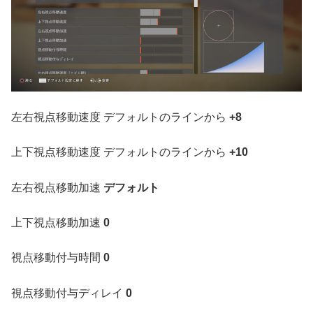
左右視点移動速度 デフォルトのラインから
+8
上下視点移動速度 デフォルトのラインから
+10
左右視点移動加速
デフォルト
上下視点移動加速
0
視点移動付与時間
0
視点移動付与ディレイ
0