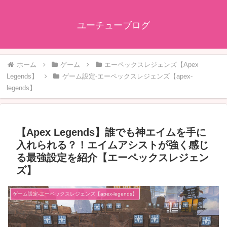
ユーチューブログ
ホーム
ゲーム
エーペックスレジェンズ【Apex
Legends】
ゲーム設定-エーペックスレジェンズ【apex-
legends】
【Apex Legends】誰でも神エイムを手に
入れられる？！エイムアシストが強く感じ
る最強設定を紹介【エーペックスレジェン
ズ】
ゲーム設定-エーペックスレジェンズ【apex-legends】