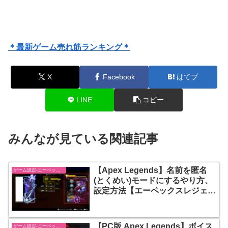
＊最新ゲーム売れ筋ランキング＊
X
Facebook
はてブ
LINE
コピー
みんなが見ている関連記事
【Apex Legends】名前を匿名
ゲーム設定-エーペックスレジェンズ【apex-legends】
(とくめい)モードにするやり方、
設定方法【エーペックスレジェン
ズ】
【PC版 Apex Legends】ボイス
ゲーム設定-エーペックスレジェンズ【apex-legends】