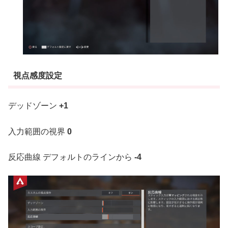
視点感度設定
デッドゾーン
+1
入力範囲の視界
0
反応曲線 デフォルトのラインから
-4