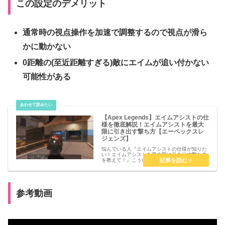
この設定のデメリット
通常時の視点操作を加速で調整するので視点が滑ら
かに動かない
0距離の(至近距離すぎる)敵にエイムが追い付かない
可能性がある
【Apex Legends】エイムアシストの仕
様を徹底解説！エイムアシストを最大
限に引き出す撃ち方【エーペックスレ
ジェンズ】
悩んでいる人『エイムアシストの仕様が知りた
い！エイムアシストを最大限に引き出す撃ち方
を教えて！』こういった疑問を解決します。
【Apex Legends】エイムアシストの仕様を徹
底解説！エイムアシストを最大限に引き出す撃
ち方【エーペックスレジ...
参考動画