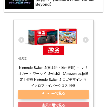
Beyond】
任天堂
Nintendo Switch 2(日本語・国内専用) ＋ マリ
オカート ワールド -Switch2 【Amazon.co.jp限
定】特典 Nintendo Switch 2 ロゴデザイン マ
イクロファイバークロス 同梱
Amazonで見る
楽天市場で見る