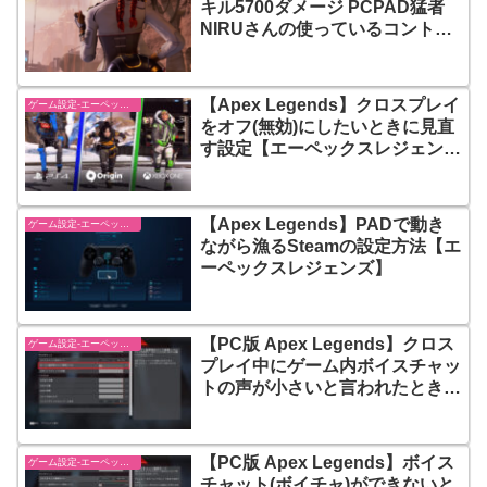
キル5700ダメージ PCPAD猛者
NIRUさんの使っているコントロ
ーラーと初心者おすすめの感度設
定を紹介【エーペックスレジェン
ズ】
【Apex Legends】クロスプレイ
ゲーム設定-エーペックスレジェンズ【apex-legends】
をオフ(無効)にしたいときに見直
す設定【エーペックスレジェン
ズ】
【Apex Legends】PADで動き
ゲーム設定-エーペックスレジェンズ【apex-legends】
ながら漁るSteamの設定方法【エ
ーペックスレジェンズ】
【PC版 Apex Legends】クロス
ゲーム設定-エーペックスレジェンズ【apex-legends】
プレイ中にゲーム内ボイスチャッ
トの声が小さいと言われたときの
対処法
【PC版 Apex Legends】ボイス
ゲーム設定-エーペックスレジェンズ【apex-legends】
チャット(ボイチャ)ができないと