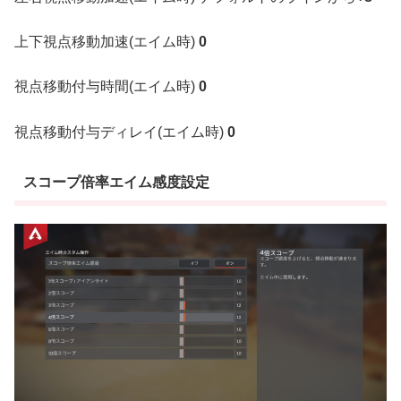
上下視点移動加速(エイム時)
0
視点移動付与時間(エイム時)
0
視点移動付与ディレイ(エイム時)
0
スコープ倍率エイム感度設定