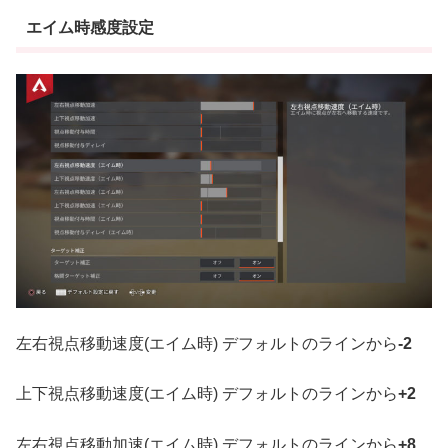
エイム時感度設定
左右視点移動速度(エイム時) デフォルトのラインから
-2
上下視点移動速度(エイム時) デフォルトのラインから
+2
左右視点移動加速(エイム時) デフォルトのラインから
+8