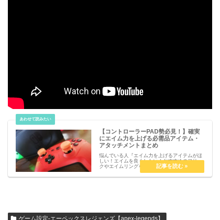
【コントローラーPAD勢必見！】確実
にエイム力を上げる必需品アイテム・
アタッチメントまとめ
悩んでいる人『エイム力を上げるアイテムがほ
しい！エイムを良くしたい！おすすめのフリー
クやエイムリングを教えて！』こういった疑問
を解決します。【コントローラーPAD勢必
見！】確実にエイム力を上げる必需品アイテ
ム・アタッチメントまとめアタッチメ...
ゲーム設定-エーペックスレジェンズ【apex-legends】