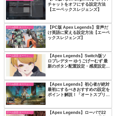
チャットをオフにする設定方法
【エーペックスレジェンズ】
【PC版 Apex Legends】音声だ
ゲーム設定-エーペックスレジェンズ【apex-legends】
け英語に変える設定方法【エーペ
ックスレジェンズ】
【Apex Legends】Switch版ソ
ゲーム設定-エーペックスレジェンズ【apex-legends】
ロプレデター ゆうごげーむず 最
新のボタン配置設定・感度設定・
使っている周辺機器(デバイス) ま
とめ【エーペックスレジェンズ】
【Apex Legends】初心者が絶対
ゲーム設定-エーペックスレジェンズ【apex-legends】
最初にするべきおすすめの設定を
ポイント解説！「オートスプリン
ト」「ボタン配置」「視界」など
【エーペックスレジェンズ】
【Apex Legends】ローバで22
ゲーム設定-エーペックスレジェンズ【apex-legends】