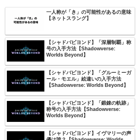
一人称が「き」の可能性があるの意味
【ネットスラング】
【シャドバビヨンド】「深層制覇」称
号の入手方法【Shadowverse:
Worlds Beyond】
【シャドバビヨンド】「グルーミーガ
ール・モエル」絵違いの入手方法
【Shadowverse: Worlds Beyond】
【シャドバビヨンド】「鍛錬の軌跡」
称号の入手方法【Shadowverse:
Worlds Beyond】
【シャドバビヨンド】イヴマリーの声
優は誰？【Shadowverse: Worlds