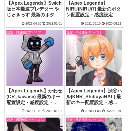
【Apex Legends】
【Apex Legends】Swich
NIRU(NIRUi7) 最新のボタ
版日本最速プレデター や
ン配置設定・感度設定・
じゅきっす 最新のボタン
使っている周辺機器(デバ
配置設定・感度設定・使
2021.04.26
2022.01.01
2021.03.10
2023.08.11
イス) まとめ【エーペック
っている周辺機器(デバイ
スレジェンズ】
ス) まとめ【エーペックス
設定・周辺機器(デバイス)-エーペックスレジェンズ【Apex Legends】
設定・周辺機器(デバイス)-エーペックスレジェンズ【Apex Legends】
レジェンズ】
【Apex Legends】かわせ
【Apex Legends】渋谷ハ
(CR_kawase) 最新のキー
ル(KNR_ShibuyaHAL) 最
配置設定・感度設定・使
新のキー配置設定・感度
っている周辺機器(デバイ
設定・使っている周辺機
2020.11.10
2022.01.01
2020.11.03
2022.01.01
ス) まとめ【エーペックス
器(デバイス) まとめ【エー
レジェンズ】
ペックスレジェンズ】
設定・周辺機器(デバイス)-エーペックスレジェンズ【Apex Legends】
設定・周辺機器(デバイス)-エーペックスレジェンズ【Apex Legends】