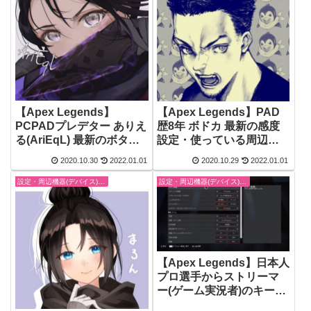
【Apex Legends】
【Apex Legends】PAD
PCPADプレデター ありえ
歴8年 ボドカ 最新の感度
る(AriEqL) 最新のボタン
設定・使っている周辺機
配置設定・感度設定・使
器(デバイス) まとめ【エー
2020.10.30
2022.01.01
2020.10.29
2022.01.01
っている周辺機器(デバイ
ペックスレジェンズ】
ス) まとめ【エーペックス
設定・周辺機器(デバイス)-エーペックスレジェンズ【Apex Legends】
設定・周辺機器(デバイス)-エーペックスレジェンズ【Apex Legends】
レジェンズ】
【Apex Legends】日本人
プロ選手からストリーマ
ー(ゲーム実況者)のキー配
置(ボタン配置)・感度設