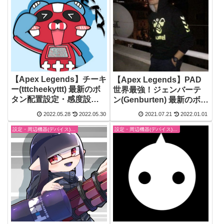
【Apex Legends】チーキ
【Apex Legends】PAD
ー(tttcheekyttt) 最新のボ
世界最強！ジェンバーテ
タン配置設定・感度設
ン(Genburten) 最新のボタ
定・使っている周辺機器
ン配置設定・感度設定・
2022.05.28
2022.05.30
2021.07.21
2022.01.01
(デバイス) まとめ【エーペ
使っている周辺機器(デバ
ックスレジェンズ】
イス) まとめ【エーペック
設定・周辺機器(デバイス)-エーペックスレジェンズ【Apex Legends】
設定・周辺機器(デバイス)-エーペックスレジェンズ【Apex Legends】
スレジェンズ】