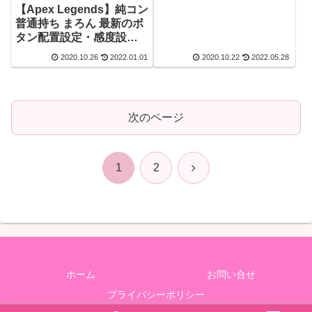
定・ 使用している周辺機
【Apex Legends】純コン
器(デバイス)まとめ
普通持ち まろん 最新のボ
タン配置設定・感度設
定・使っている周辺機器
2020.10.26
2022.01.01
2020.10.22
2022.05.28
(デバイス) まとめ【エーペ
ックスレジェンズ】
次のページ
次
1
2
へ
ホーム
お問い合せ
プライバシーポリシー