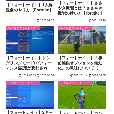
【フォートナイト】ささ
【フォートナイト】1人称
やき機能とは？ささやき
視点のやり方【Fortnite】
機能の使い方【fortnite】
2023.02.02
2021.08.20
ゲーム設定-フォートナイト【fortnite】
ゲーム設定-フォートナイト【fortnite】
【フォートナイト】レン
【フォートナイト】「事
ダリングモード(パフォー
前編集オプションを無効
マンス)設定が反映されな
化」の意味について【ア
い時の対処法
ップデート】
2021.06.09
2023.08.06
2021.01.14
2023.08.05
ゲーム設定-フォートナイト【fortnite】
ゲーム設定-フォートナイト【fortnite】
【フォートナイト】2キー
【フォートナイト】コン