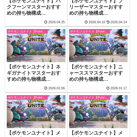
【ポケモンユナイト】バ
【ポケモンユナイト】フ
クフーンマスターおすす
リーザーマスターおすす
めの持ち物構成
めの持ち物構成
【Pokémon UNITE】
【Pokémon UNITE】
2026.04.25
2026.04.10
2026.04.14
ポケモンユナイト【Pokémon UNITE】
ポケモンユナイト【Pokémon UNITE】
【ポケモンユナイト】ネ
【ポケモンユナイト】ニ
ギガナイトマスターおす
ャーススマスターおすす
すめの持ち物構成
めの持ち物構成
【Pokémon UNITE】
【Pokémon UNITE】
2026.02.06
2026.01.17
ポケモンユナイト【Pokémon UNITE】
ポケモンユナイト【Pokémon UNITE】
【ポケモンユナイト】メ
【ポケモンユナイト】メ