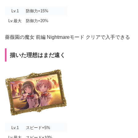
Lv.1
防御力+15%
Lv.最大
防御力+20%
薔薇園の魔女 前編 Nightmareモード クリアで入手できる
描いた理想はまだ遠く
Lv.1
スピード+5%
Lv.最大
スピード+10%