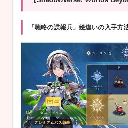
「聴略の諜報兵」絵違いの入手方