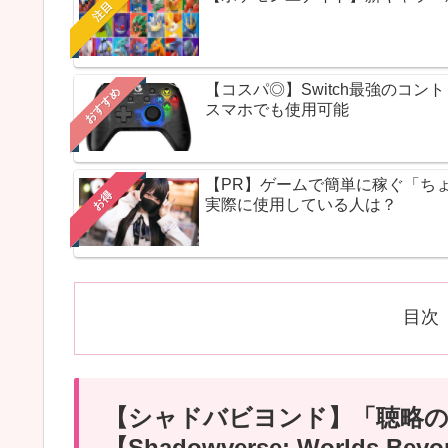
注目
【コスパ◎】Switch最強のコ
おすすめ
スマホでも使用可能
【PR】ゲームで簡単に稼ぐ「ち
お得
実際に使用している人は？
目次
【シャドバビヨンド】「聴略の
【Shadowverse: Worlds Bey