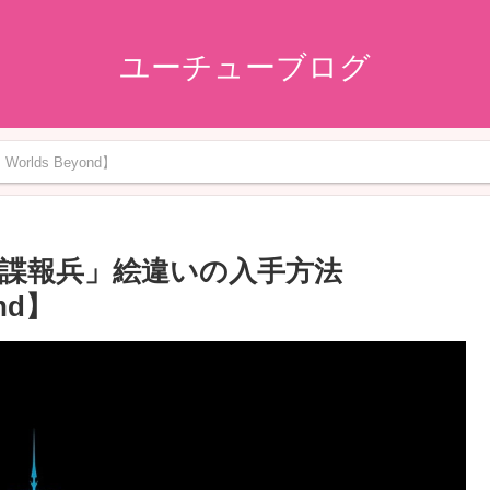
ユーチューブログ
orlds Beyond】
諜報兵」絵違いの入手方法
ond】