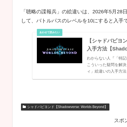
「聴略の諜報兵」の絵違いは、2026年5月2
して、バトルパスのレベルを10にすると入手
【シャドバビヨ
入手方法【Shadowv
わからない人『「特記
こういった疑問を解決
ィ」絵違いの入手方法【Sha
シャドバビヨンド【Shadowverse: Worlds Beyond】
スポ