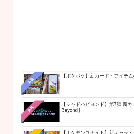
【ポケポケ】新カード・アイテム
新着
【シャドバビヨンド】第7弾 新カードパ
必見
Beyond】
【ポケモンユナイト】新キャラ・新ス