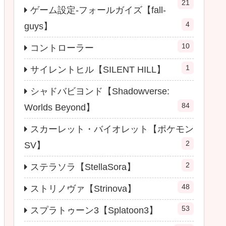
21
ゲーム設定-フォールガイズ【fall-
4
guys】
10
コントローラー
1
サイレントヒル【SILENT HILL】
シャドバビヨンド【Shadowverse:
84
Worlds Beyond】
スカーレット・バイオレット【ポケモン
2
SV】
2
ステラソラ【StellaSora】
48
ストリノヴァ【Strinova】
53
スプラトゥーン3【Splatoon3】