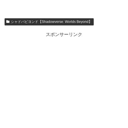
イズを小さくする設...
シャドバビヨンド【Shadowverse: Worlds Beyond】
スポンサーリンク