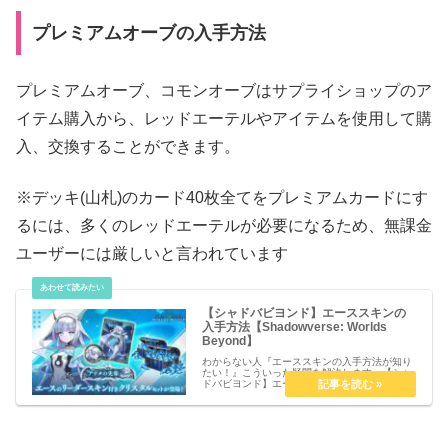
プレミアムオーブの入手方法
プレミアムオーブ、コモンオーブはサプライショップのア
イテム購入から、レッドエーテルやアイテムを使用して購
入、交換することができます。
※デッキ(山札)のカード40枚全てをプレミアムカードにす
るには、多くのレッドエーテルが必要になるため、無課金
ユーザーには厳しいと言われています
【シャドバビヨンド】エーススキンの
入手方法【Shadowverse: Worlds
Beyond】
わからない人『エーススキンの入手方法が知り
たい！』こういった疑問を解決します。【シャ
ドバビヨンド】エーススキンの入手方法
【Shadowverse: Worlds Beyond】エーススキ
ンの入手方法エーススキン
は CygamesWebSto...