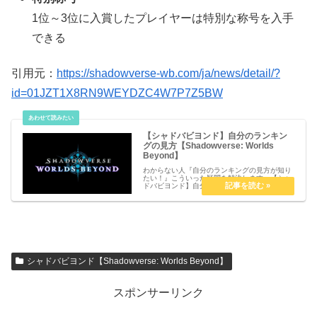
1位～3位に入賞したプレイヤーは特別な称号を入手
できる
引用元：
https://shadowverse-wb.com/ja/news/detail/?
id=01JZT1X8RN9WEYDZC4W7P7Z5BW
【シャドバビヨンド】自分のランキン
グの見方【Shadowverse: Worlds
Beyond】
わからない人『自分のランキングの見方が知り
たい！』こういった疑問を解決します。【シャ
ドバビヨンド】自分のランキングの見方
【Shadowverse: Worlds Beyond】自分のラン
キングの見方 ホームの画面右上にあるから「プ
ロフール」...
シャドバビヨンド【Shadowverse: Worlds Beyond】
スポンサーリンク