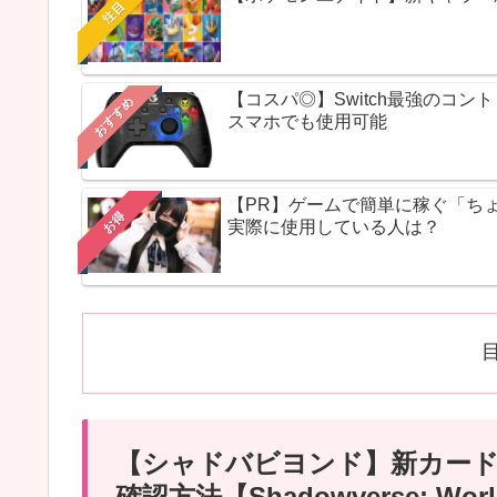
注目
【コスパ◎】Switch最強のコ
おすすめ
スマホでも使用可能
【PR】ゲームで簡単に稼ぐ「ち
お得
実際に使用している人は？
【シャドバビヨンド】新カー
確認方法【Shadowverse: Worl