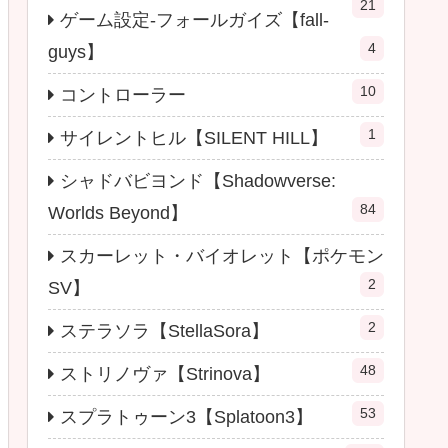
21
ゲーム設定-フォールガイズ【fall-
4
guys】
10
コントローラー
1
サイレントヒル【SILENT HILL】
シャドバビヨンド【Shadowverse:
84
Worlds Beyond】
スカーレット・バイオレット【ポケモン
2
SV】
2
ステラソラ【StellaSora】
48
ストリノヴァ【Strinova】
53
スプラトゥーン3【Splatoon3】