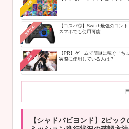
注目
【コスパ◎】Switch最強のコ
おすすめ
スマホでも使用可能
【PR】ゲームで簡単に稼ぐ「ち
お得
実際に使用している人は？
【シャドバビヨンド】2ピック
ミッション進行状況の確認方法【Shad