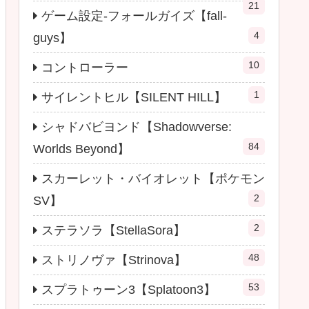
21
ゲーム設定-フォールガイズ【fall-
4
guys】
10
コントローラー
1
サイレントヒル【SILENT HILL】
シャドバビヨンド【Shadowverse:
84
Worlds Beyond】
スカーレット・バイオレット【ポケモン
2
SV】
2
ステラソラ【StellaSora】
48
ストリノヴァ【Strinova】
53
スプラトゥーン3【Splatoon3】