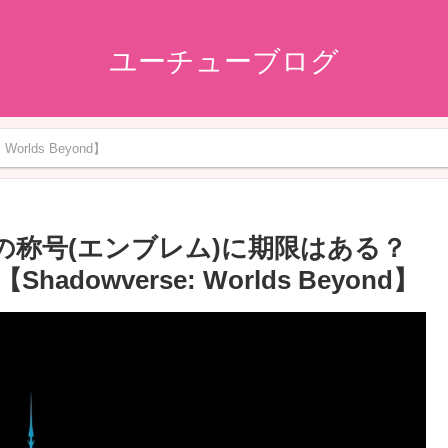
ユーチューブログ
orlds Beyond】
の称号(エンブレム)に期限はある？
owverse: Worlds Beyond】