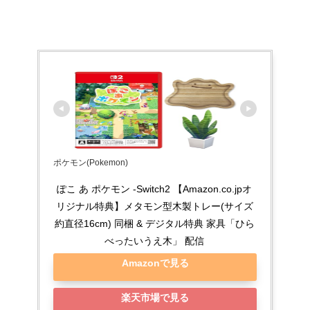
ポケモン(Pokemon)
ぽこ あ ポケモン -Switch2 【Amazon.co.jpオ
リジナル特典】メタモン型木製トレー(サイズ
約直径16cm) 同梱 & デジタル特典 家具「ひら
べったいうえ木」 配信
Amazonで見る
楽天市場で見る