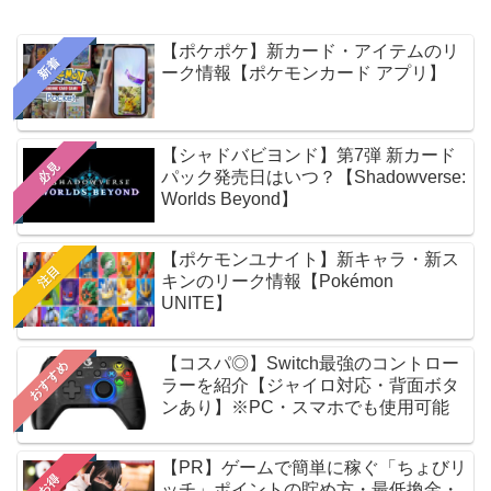
【ポケポケ】新カード・アイテムのリ
新着
ーク情報【ポケモンカード アプリ】
【シャドバビヨンド】第7弾 新カード
必見
パック発売日はいつ？【Shadowverse:
Worlds Beyond】
【ポケモンユナイト】新キャラ・新ス
注目
キンのリーク情報【Pokémon
UNITE】
【コスパ◎】Switch最強のコントロー
おすすめ
ラーを紹介【ジャイロ対応・背面ボタ
ンあり】※PC・スマホでも使用可能
【PR】ゲームで簡単に稼ぐ「ちょびリ
お得
ッチ」ポイントの貯め方・最低換金・