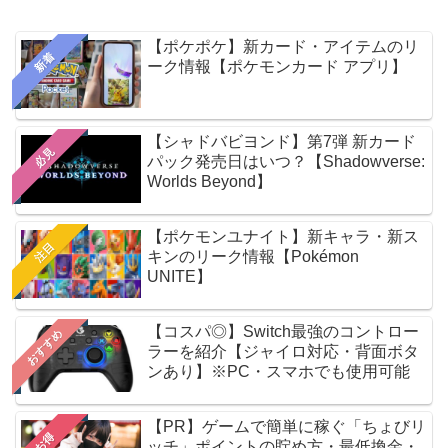
【ポケポケ】新カード・アイテムのリ
新着
ーク情報【ポケモンカード アプリ】
【シャドバビヨンド】第7弾 新カード
必見
パック発売日はいつ？【Shadowverse:
Worlds Beyond】
【ポケモンユナイト】新キャラ・新ス
注目
キンのリーク情報【Pokémon
UNITE】
【コスパ◎】Switch最強のコントロー
おすすめ
ラーを紹介【ジャイロ対応・背面ボタ
ンあり】※PC・スマホでも使用可能
【PR】ゲームで簡単に稼ぐ「ちょびリ
お得
ッチ」ポイントの貯め方・最低換金・