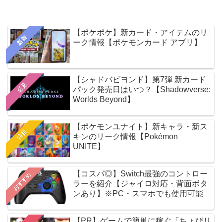
【ポケポケ】新カード・アイテムのリ
新着
ーク情報【ポケモンカード アプリ】
【シャドバビヨンド】第7弾 新カード
必見
パック発売日はいつ？【Shadowverse:
Worlds Beyond】
【ポケモンユナイト】新キャラ・新ス
注目
キンのリーク情報【Pokémon
UNITE】
【コスパ◎】Switch最強のコントロー
おすすめ
ラーを紹介【ジャイロ対応・背面ボタ
ンあり】※PC・スマホでも使用可能
【PR】ゲームで簡単に稼ぐ「ちょびリ