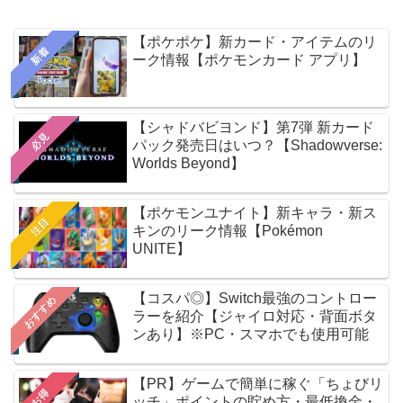
【ポケポケ】新カード・アイテムのリ
新着
ーク情報【ポケモンカード アプリ】
【シャドバビヨンド】第7弾 新カード
必見
パック発売日はいつ？【Shadowverse:
Worlds Beyond】
【ポケモンユナイト】新キャラ・新ス
注目
キンのリーク情報【Pokémon
UNITE】
【コスパ◎】Switch最強のコントロー
おすすめ
ラーを紹介【ジャイロ対応・背面ボタ
ンあり】※PC・スマホでも使用可能
【PR】ゲームで簡単に稼ぐ「ちょびリ
お得
ッチ」ポイントの貯め方・最低換金・