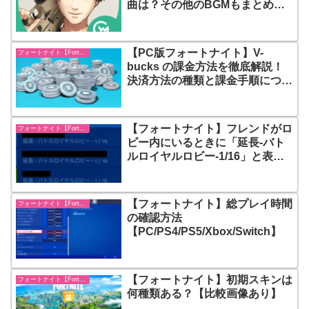
曲は？その他のBGMもまとめて
紹介
【PC版フォートナイト】V-
フォートナイト【Fortnite】
bucks の課金方法を徹底解説！
決済方法の種類と課金手順につい
て
【フォートナイト】フレンドがロ
フォートナイト【Fortnite】
ビー内にいるときに「延長-バト
ルロイヤルロビー-1/16」と表示
される理由
【フォートナイト】総プレイ時間
フォートナイト【Fortnite】
の確認方法
【PC/PS4/PS5/Xbox/Switch】
【フォートナイト】初期スキンは
フォートナイト【Fortnite】
何種類ある？【比較画像あり】