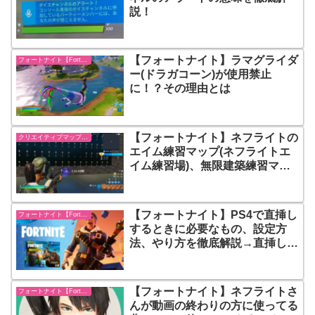
説！
【フォートナイト】ラマグライダ
フォートナイト【Fortnite】
ー(ドラガコーン)が使用禁止
に！？その理由とは
【フォートナイト】ネフライトの
クリエイティブマップ紹介
エイム練習マップ(ネフライトエ
イム練習場)、無限建築練習マッ
プが確実に上手くなるので内容を
紹介
【フォートナイト】PS4で直挿し
フォートナイト【Fortnite】
するときに必要なもの、設定方
法、やり方を徹底解説→直挿しで
プレイするのとPCでプレイする
のは全く違います！
【フォートナイト】ネフライトさ
フォートナイト【Fortnite】
んが動画の終わりの方に使ってる