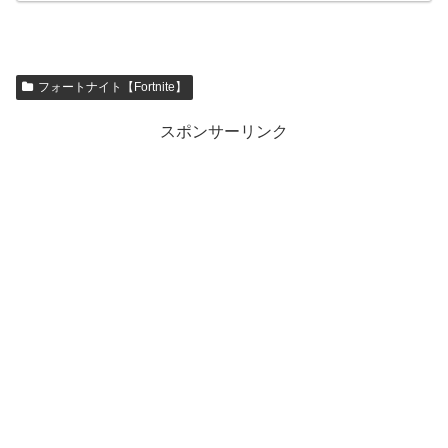
の対処法【fortnite】ゲーム内設定を見直す 設
定を開く コントロー...
フォートナイト【Fortnite】
スポンサーリンク