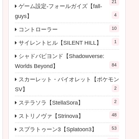
21
ゲーム設定-フォールガイズ【fall-
4
guys】
10
コントローラー
1
サイレントヒル【SILENT HILL】
シャドバビヨンド【Shadowverse:
84
Worlds Beyond】
スカーレット・バイオレット【ポケモン
2
SV】
2
ステラソラ【StellaSora】
48
ストリノヴァ【Strinova】
53
スプラトゥーン3【Splatoon3】