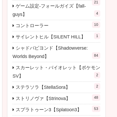
21
ゲーム設定-フォールガイズ【fall-
4
guys】
10
コントローラー
1
サイレントヒル【SILENT HILL】
シャドバビヨンド【Shadowverse:
84
Worlds Beyond】
スカーレット・バイオレット【ポケモン
2
SV】
2
ステラソラ【StellaSora】
48
ストリノヴァ【Strinova】
53
スプラトゥーン3【Splatoon3】