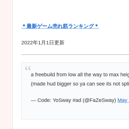
＊最新ゲーム売れ筋ランキング＊
2022年1月1日更新
a freebuild from low all the way to max he
(made hud bigger so ya can see its not spl
— Code: YoSway #ad (@FaZeSway)
May 