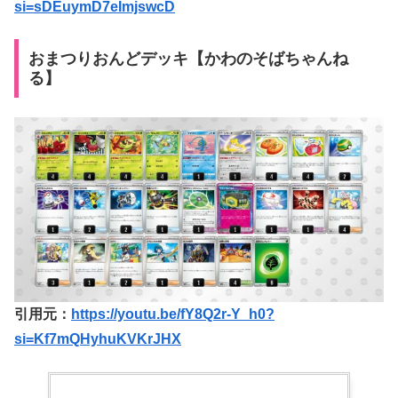
si=sDEuymD7eImjswcD
おまつりおんどデッキ【かわのそばちゃんね
る】
引用元：
https://youtu.be/fY8Q2r-Y_h0?
si=Kf7mQHyhuKVKrJHX