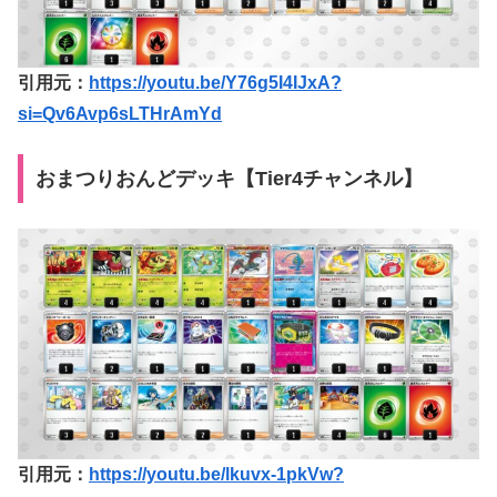
引用元：
https://youtu.be/Y76g5I4IJxA?
si=Qv6Avp6sLTHrAmYd
おまつりおんどデッキ【Tier4チャンネル】
引用元：
https://youtu.be/lkuvx-1pkVw?