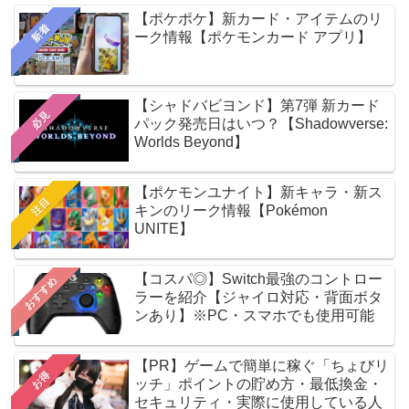
【ポケポケ】新カード・アイテムのリ
新着
ーク情報【ポケモンカード アプリ】
【シャドバビヨンド】第7弾 新カード
必見
パック発売日はいつ？【Shadowverse:
Worlds Beyond】
【ポケモンユナイト】新キャラ・新ス
注目
キンのリーク情報【Pokémon
UNITE】
【コスパ◎】Switch最強のコントロー
おすすめ
ラーを紹介【ジャイロ対応・背面ボタ
ンあり】※PC・スマホでも使用可能
【PR】ゲームで簡単に稼ぐ「ちょびリ
お得
ッチ」ポイントの貯め方・最低換金・
セキュリティ・実際に使用している人