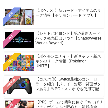
【ポケポケ】新カード・アイテムのリ
新着
ーク情報【ポケモンカード アプリ】
【シャドバビヨンド】第7弾 新カード
必見
パック発売日はいつ？【Shadowverse:
Worlds Beyond】
【ポケモンユナイト】新キャラ・新ス
注目
キンのリーク情報【Pokémon
UNITE】
【コスパ◎】Switch最強のコントロー
おすすめ
ラーを紹介【ジャイロ対応・背面ボタ
ンあり】※PC・スマホでも使用可能
【PR】ゲームで簡単に稼ぐ「ちょびリ
お得
ッチ」ポイントの貯め方・最低換金・