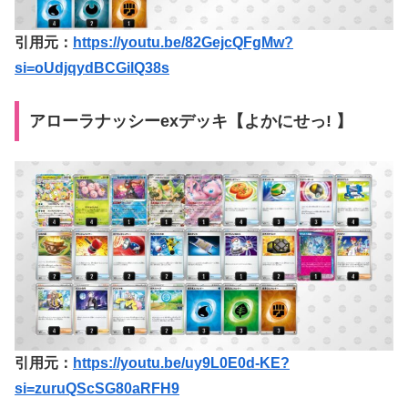
引用元：
https://youtu.be/82GejcQFgMw?
si=oUdjqydBCGilQ38s
アローラナッシーexデッキ【よかにせっ! 】
引用元：
https://youtu.be/uy9L0E0d-KE?
si=zuruQScSG80aRFH9