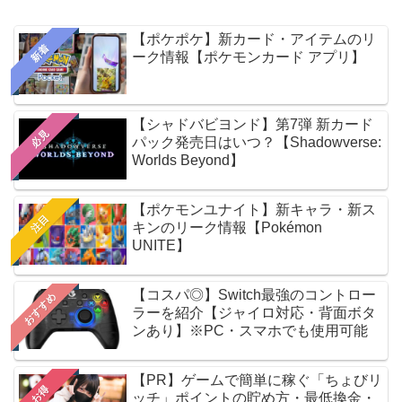
【ポケポケ】新カード・アイテムのリ
新着
ーク情報【ポケモンカード アプリ】
【シャドバビヨンド】第7弾 新カード
必見
パック発売日はいつ？【Shadowverse:
Worlds Beyond】
【ポケモンユナイト】新キャラ・新ス
注目
キンのリーク情報【Pokémon
UNITE】
【コスパ◎】Switch最強のコントロー
おすすめ
ラーを紹介【ジャイロ対応・背面ボタ
ンあり】※PC・スマホでも使用可能
【PR】ゲームで簡単に稼ぐ「ちょびリ
お得
ッチ」ポイントの貯め方・最低換金・