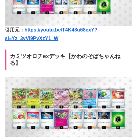
引用元：
https://youtu.be/T4K48u68cxY?
si=Yz_3vVl9PvXzY1_W
カミツオロチexデッキ【かわのそばちゃんね
る】