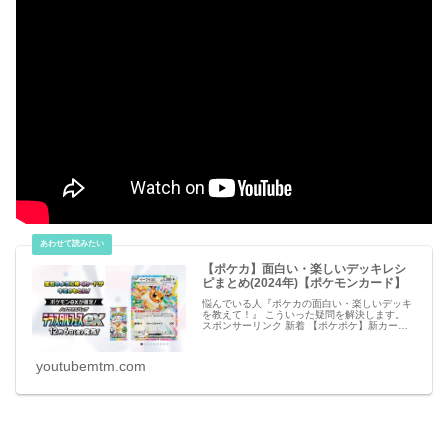
【ポケカ】面白い・楽しいデッキレシ
ピまとめ(2024年)【ポケモンカード】
悩んでいる人『ポケカの面白い・楽しいデッキ
を教えて！』 こういった疑問を解決します。
スポンサーリンク 新着 【ポケポケ】新カー
ド・アイテムのリーク情報【ポケモンカード ア
プリ】 必見 【シャドバビヨンド】第7弾 新カ
ー
youtubemtm.com