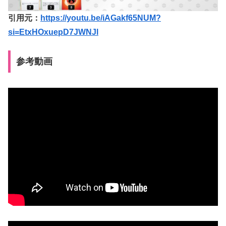
引用元：
https://youtu.be/iAGakf65NUM?
si=EtxHOxuepD7JWNJl
参考動画