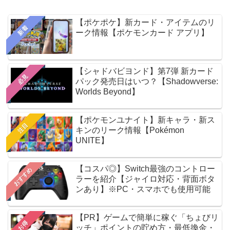
【ポケポケ】新カード・アイテムのリ
新着
ーク情報【ポケモンカード アプリ】
【シャドバビヨンド】第7弾 新カード
必見
パック発売日はいつ？【Shadowverse:
Worlds Beyond】
【ポケモンユナイト】新キャラ・新ス
注目
キンのリーク情報【Pokémon
UNITE】
【コスパ◎】Switch最強のコントロー
おすすめ
ラーを紹介【ジャイロ対応・背面ボタ
ンあり】※PC・スマホでも使用可能
【PR】ゲームで簡単に稼ぐ「ちょびリ
お得
ッチ」ポイントの貯め方・最低換金・