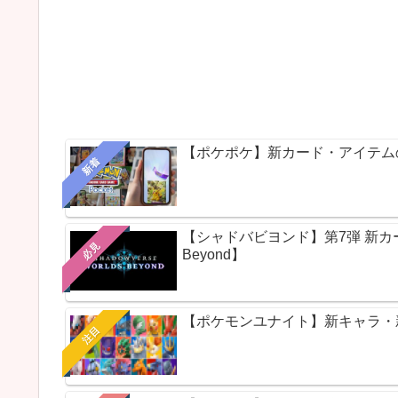
【ポケポケ】新カード・アイテム
新着
【シャドバビヨンド】第7弾 新カードパ
必見
Beyond】
【ポケモンユナイト】新キャラ・新ス
注目