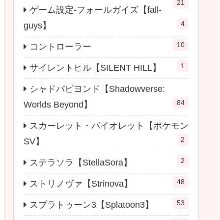
21
ゲーム設定-フォールガイズ【fall-
4
guys】
10
コントローラー
1
サイレントヒル【SILENT HILL】
シャドバビヨンド【Shadowverse:
84
Worlds Beyond】
スカーレット・バイオレット【ポケモン
2
SV】
2
ステラソラ【StellaSora】
48
ストリノヴァ【Strinova】
53
スプラトゥーン3【Splatoon3】