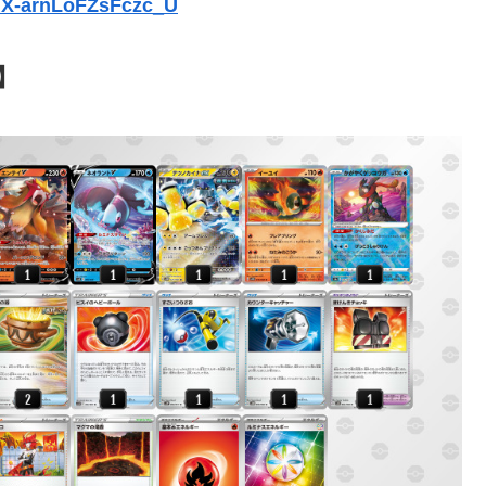
=X-arnLoFZsFczc_U
】