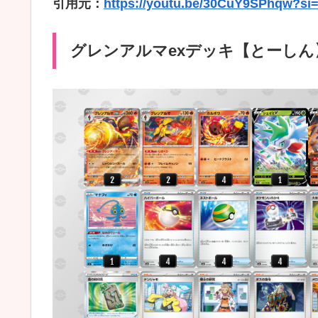
引用元：
https://youtu.be/30CuY9SPhqw?si
グレンアルマexデッキ【とーしん