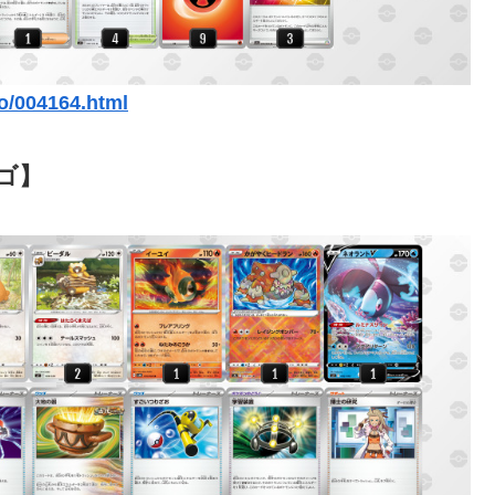
o/004164.html
ゴ】