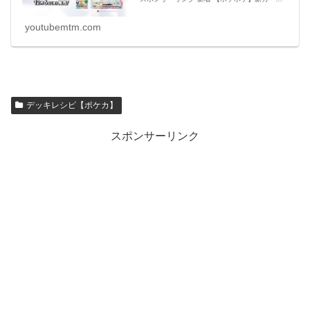
ド・アイテムのリーク情報【ポケモンカード ア
プリ】 必見 【シャドバビヨンド】第7弾 新カ
ー
youtubemtm.com
デッキレシピ【ポケカ】
スポンサーリンク