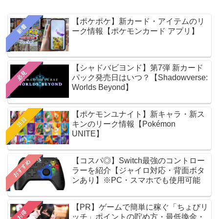
【ポケポケ】新カード・アイテムのリ
新着
ーク情報【ポケモンカード アプリ】
【シャドバビヨンド】第7弾 新カード
必見
パック発売日はいつ？【Shadowverse:
Worlds Beyond】
【ポケモンユナイト】新キャラ・新ス
注目
キンのリーク情報【Pokémon
UNITE】
【コスパ◎】Switch最強のコントロー
おすすめ
ラーを紹介【ジャイロ対応・背面ボタ
ンあり】※PC・スマホでも使用可能
【PR】ゲームで簡単に稼ぐ「ちょびリ
お得
ッチ」ポイントの貯め方・最低換金・