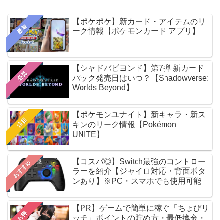
【ポケポケ】新カード・アイテムのリ
新着
ーク情報【ポケモンカード アプリ】
【シャドバビヨンド】第7弾 新カード
必見
パック発売日はいつ？【Shadowverse:
Worlds Beyond】
【ポケモンユナイト】新キャラ・新ス
注目
キンのリーク情報【Pokémon
UNITE】
【コスパ◎】Switch最強のコントロー
おすすめ
ラーを紹介【ジャイロ対応・背面ボタ
ンあり】※PC・スマホでも使用可能
【PR】ゲームで簡単に稼ぐ「ちょびリ
お得
ッチ」ポイントの貯め方・最低換金・