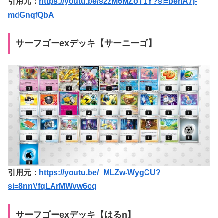
引用元：
https://youtu.be/s2zM6MZoT1Y?si=behA7j-
mdGnqfQbA
サーフゴーexデッキ【サーニーゴ】
引用元：
https://youtu.be/_MLZw-WygCU?
si=8nnVfqLArMWvw6oq
サーフゴーexデッキ【はるn】