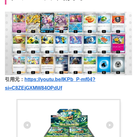
引用元：
https://youtu.be/lKPb_P-mf04?
si=C8ZEjGXMW84OPdUf