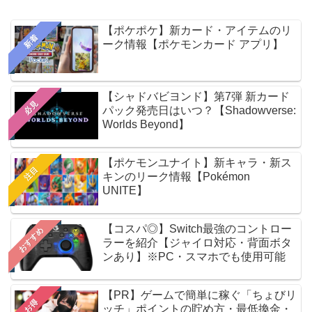
【ポケポケ】新カード・アイテムのリ
新着
ーク情報【ポケモンカード アプリ】
【シャドバビヨンド】第7弾 新カード
必見
パック発売日はいつ？【Shadowverse:
Worlds Beyond】
【ポケモンユナイト】新キャラ・新ス
注目
キンのリーク情報【Pokémon
UNITE】
【コスパ◎】Switch最強のコントロー
おすすめ
ラーを紹介【ジャイロ対応・背面ボタ
ンあり】※PC・スマホでも使用可能
【PR】ゲームで簡単に稼ぐ「ちょびリ
お得
ッチ」ポイントの貯め方・最低換金・