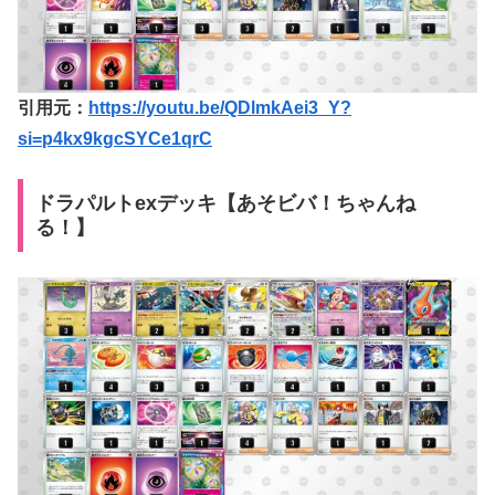
引用元：
https://youtu.be/QDlmkAei3_Y?
si=p4kx9kgcSYCe1qrC
ドラパルトexデッキ【あそビバ！ちゃんね
る！】