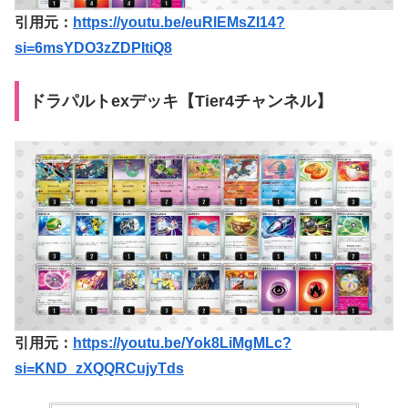
引用元：
https://youtu.be/euRlEMsZI14?
si=6msYDO3zZDPItiQ8
ドラパルトexデッキ【Tier4チャンネル】
引用元：
https://youtu.be/Yok8LiMgMLc?
si=KND_zXQQRCujyTds