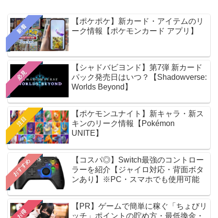
【ポケポケ】新カード・アイテムのリ
新着
ーク情報【ポケモンカード アプリ】
【シャドバビヨンド】第7弾 新カード
必見
パック発売日はいつ？【Shadowverse:
Worlds Beyond】
【ポケモンユナイト】新キャラ・新ス
注目
キンのリーク情報【Pokémon
UNITE】
【コスパ◎】Switch最強のコントロー
おすすめ
ラーを紹介【ジャイロ対応・背面ボタ
ンあり】※PC・スマホでも使用可能
【PR】ゲームで簡単に稼ぐ「ちょびリ
お得
ッチ」ポイントの貯め方・最低換金・