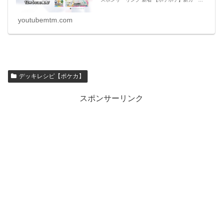
ド・アイテムのリーク情報【ポケモンカード ア
プリ】 必見 【シャドバビヨンド】第7弾 新カ
ー
youtubemtm.com
デッキレシピ【ポケカ】
スポンサーリンク