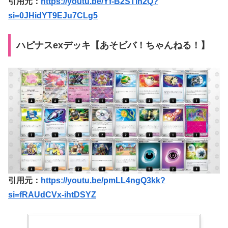
引用元：
https://youtu.be/Yf-B2STin2Q?
si=0JHidYT9EJu7CLg5
ハピナスexデッキ【あそビバ！ちゃんねる！】
引用元：
https://youtu.be/pmLL4ngQ3kk?
si=fRAUdCVx-ihtDSYZ