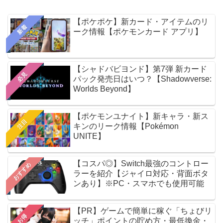
【ポケポケ】新カード・アイテムのリ
新着
ーク情報【ポケモンカード アプリ】
【シャドバビヨンド】第7弾 新カード
必見
パック発売日はいつ？【Shadowverse:
Worlds Beyond】
【ポケモンユナイト】新キャラ・新ス
注目
キンのリーク情報【Pokémon
UNITE】
【コスパ◎】Switch最強のコントロー
おすすめ
ラーを紹介【ジャイロ対応・背面ボタ
ンあり】※PC・スマホでも使用可能
【PR】ゲームで簡単に稼ぐ「ちょびリ
お得
ッチ」ポイントの貯め方・最低換金・