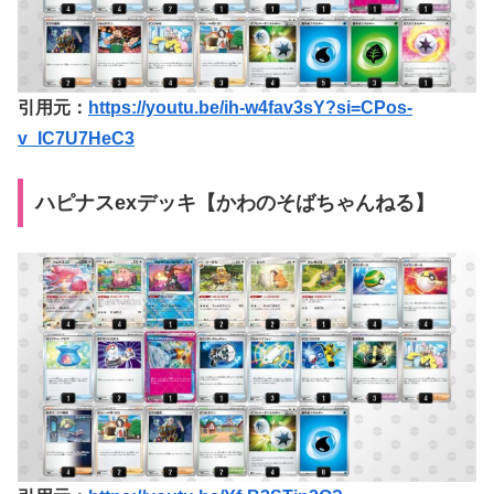
引用元：
https://youtu.be/ih-w4fav3sY?si=CPos-
v_IC7U7HeC3
ハピナスexデッキ【かわのそばちゃんねる】