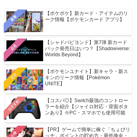
【ポケポケ】新カード・アイテムのリ
新着
ーク情報【ポケモンカード アプリ】
【シャドバビヨンド】第7弾 新カード
必見
パック発売日はいつ？【Shadowverse:
Worlds Beyond】
【ポケモンユナイト】新キャラ・新ス
注目
キンのリーク情報【Pokémon
UNITE】
【コスパ◎】Switch最強のコントロー
おすすめ
ラーを紹介【ジャイロ対応・背面ボタ
ンあり】※PC・スマホでも使用可能
【PR】ゲームで簡単に稼ぐ「ちょびリ
お得
ッチ」ポイントの貯め方・最低換金・