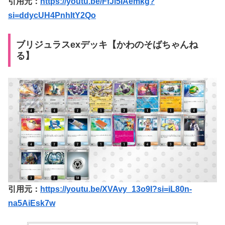
引用元：
https://youtu.be/FfJl5IAemkg?
si=ddycUH4PnhItY2Qo
ブリジュラスexデッキ【かわのそばちゃんね
る】
引用元：
https://youtu.be/XVAvy_13o9I?si=iL80n-
na5AiEsk7w