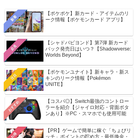
【ポケポケ】新カード・アイテムのリ
新着
ーク情報【ポケモンカード アプリ】
【シャドバビヨンド】第7弾 新カード
必見
パック発売日はいつ？【Shadowverse:
Worlds Beyond】
【ポケモンユナイト】新キャラ・新ス
注目
キンのリーク情報【Pokémon
UNITE】
【コスパ◎】Switch最強のコントロー
おすすめ
ラーを紹介【ジャイロ対応・背面ボタ
ンあり】※PC・スマホでも使用可能
【PR】ゲームで簡単に稼ぐ「ちょびリ
お得
ッチ」ポイントの貯め方・最低換金・